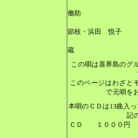
三味
働助
唄
節枝・浜田 悦子
太鼓
蔵
この唄は喜界島のグル
このページはわざと
で元唄を
本唄のＣＤは13曲入
記
ＣＤ １０００円 