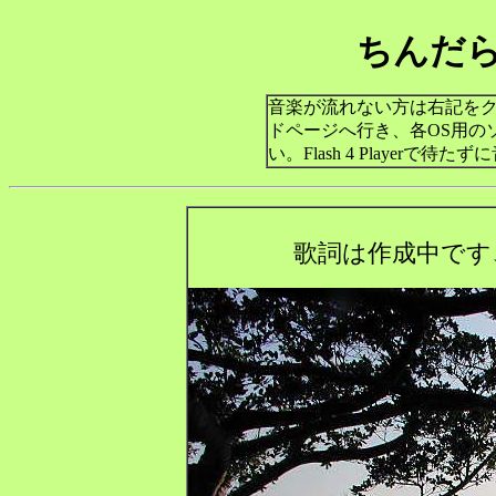
ちんだ
音楽が流れない方は右記を
ドページへ行き、各OS用の
い。Flash 4 Playerで待
歌詞は作成中です