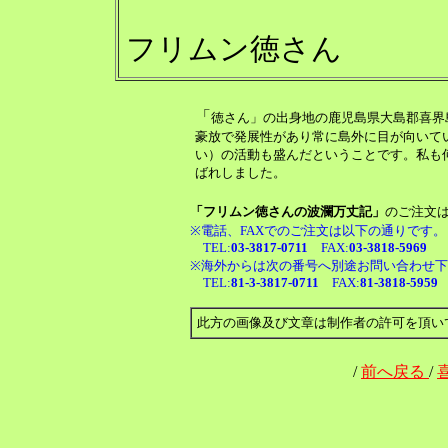
フリムン徳さん
「
徳さん」の出身地の鹿児島県大島郡喜界
豪放で発展性があり常に島外に目が向いて
い）の活動も盛んだということです。私も
ばれしました。
「フリムン徳さんの波瀾万丈記」
のご注文
※電話、FAXでのご注文は以下の通りです。（受
TEL:
03-3817-0711
FAX:
03-3818-5969
※海外からは次の番号へ別途お問い合わせ下さい
TEL:
81-3-3817-0711
FAX:
81-3818-5959
此方の画像及び文章は制作者の許可を頂いて掲
/
前へ戻る
/